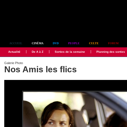
Simplement culte
ACCUEIL
CINÉMA
DVD
PEOPLE
CULTE
FORUM
Actualité
De A à Z
Sorties de la semaine
Planning des sorties
Galerie Photo
Nos Amis les flics