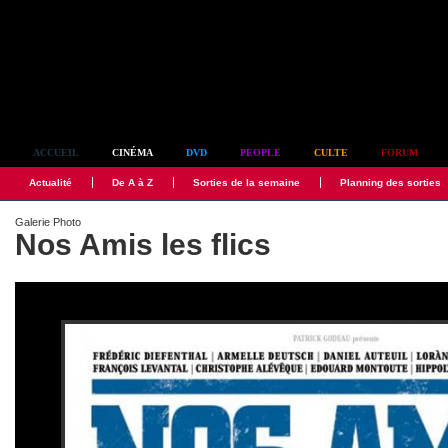
Simplement culte
ACCUEIL
CINÉMA
DVD
PEOPLE
CULTE
FORUM
Actualité
De A à Z
Sorties de la semaine
Planning des sorties
Galerie Photo
Nos Amis les flics