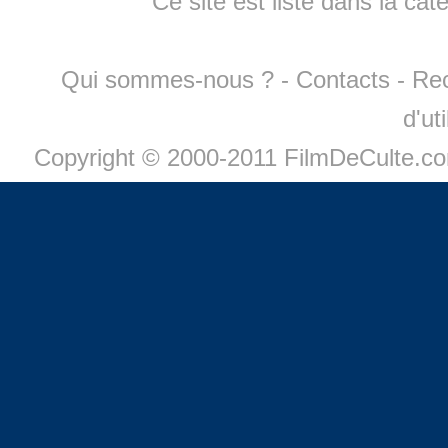
Ce site est listé dans la cat
Qui sommes-nous ?
-
Contacts
-
Re
d'ut
Copyright © 2000-2011 FilmDeCulte.c