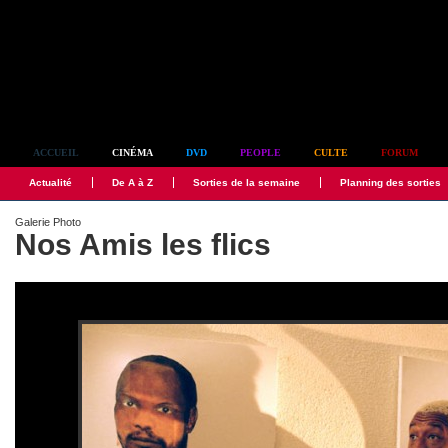
Simplement culte
ACCUEIL
CINÉMA
DVD
PEOPLE
CULTE
FORUM
Actualité
De A à Z
Sorties de la semaine
Planning des sorties
Galerie Photo
Nos Amis les flics