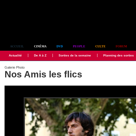
Simplement culte
ACCUEIL
CINÉMA
DVD
PEOPLE
CULTE
FORUM
Actualité
De A à Z
Sorties de la semaine
Planning des sorties
Galerie Photo
Nos Amis les flics