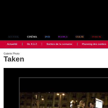
Simplement culte
ACCUEIL
CINÉMA
DVD
PEOPLE
CULTE
FORUM
Actualité
De A à Z
Sorties de la semaine
Planning des sorties
Galerie Photo
Taken