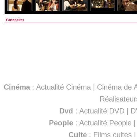
Partenaires
Cinéma
:
Actualité Cinéma
|
Cinéma de A
Réalisateur
Dvd
:
Actualité DVD
|
D
People
:
Actualité People
Culte
:
Films cultes