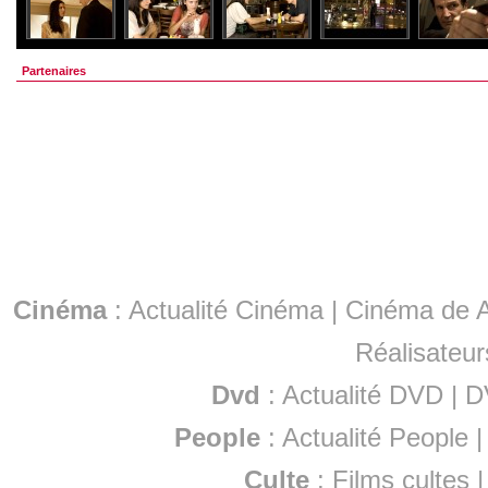
Partenaires
Cinéma
:
Actualité Cinéma
|
Cinéma de A
Réalisateur
Dvd
:
Actualité DVD
|
D
People
:
Actualité People
Culte
:
Films cultes