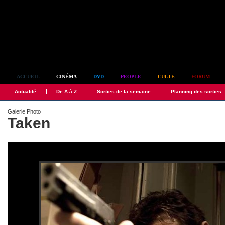
Simplement culte
ACCUEIL
CINÉMA
DVD
PEOPLE
CULTE
FORUM
Actualité
De A à Z
Sorties de la semaine
Planning des sorties
Galerie Photo
Taken