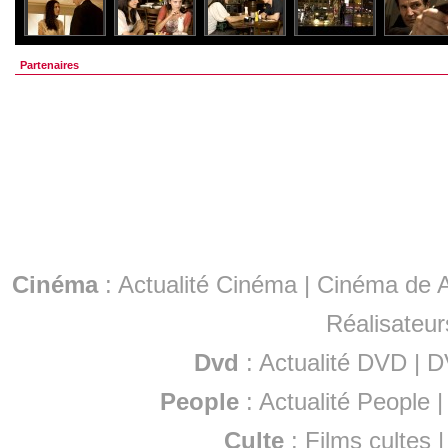
Partenaires
Cinéma
:
Actualité Cinéma
|
Cinéma de A
Réalisateur
Dvd
:
Actualité DVD
|
D
People
:
Actualité People
Culte
:
Films cultes