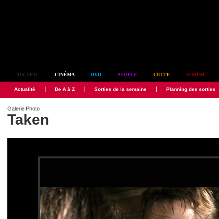
Simplement culte
ACCUEIL
CINÉMA
DVD
PEOPLE
CULTE
FORUM
Actualité
De A à Z
Sorties de la semaine
Planning des sorties
Galerie Photo
Taken