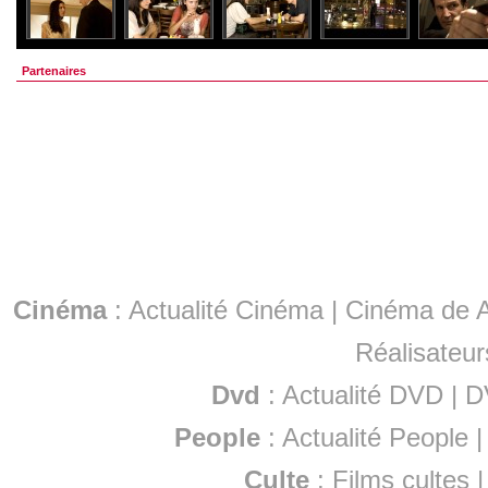
Partenaires
Cinéma
:
Actualité Cinéma
|
Cinéma de A
Réalisateur
Dvd
:
Actualité DVD
|
D
People
:
Actualité People
Culte
:
Films cultes