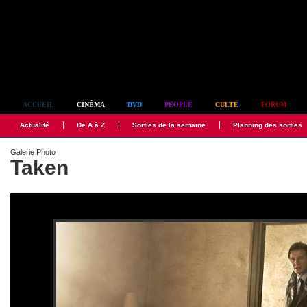
Simplement culte
ACCUEIL
CINÉMA
DVD
PEOPLE
CULTE
FORUM
Actualité
De A à Z
Sorties de la semaine
Planning des sorties
Galerie Photo
Taken