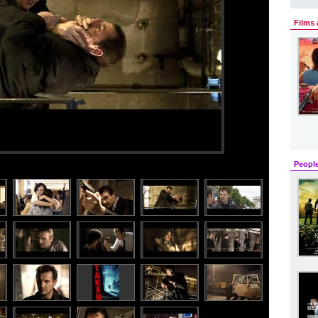
Films 
Peopl