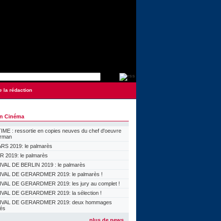
e la rédaction
on Cinéma
ME : ressortie en copies neuves du chef d'oeuvre
orman
S 2019: le palmarès
 2019: le palmarès
VAL DE BERLIN 2019 : le palmarès
VAL DE GERARDMER 2019: le palmarès !
VAL DE GERARDMER 2019: les jury au complet !
VAL DE GERARDMER 2019: la sélection !
IVAL DE GERARDMER 2019: deux hommages
lés
plus de news