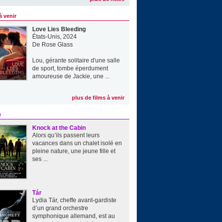
à venir
Love Lies Bleeding
États-Unis, 2024
De
Rose Glass
Lou, gérante solitaire d'une salle
de sport, tombe éperdument
amoureuse de Jackie, une ...
plus de films à venir
e
Knock at the Cabin
Alors qu’ils passent leurs
vacances dans un chalet isolé en
pleine nature, une jeune fille et
ses ...
Tár
Lydia Tár, cheffe avant-gardiste
d’un grand orchestre
symphonique allemand, est au