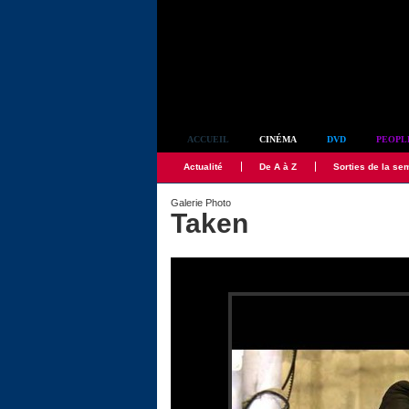
Simplement culte
ACCUEIL
CINÉMA
DVD
PEOPL
Actualité
De A à Z
Sorties de la se
Galerie Photo
Taken