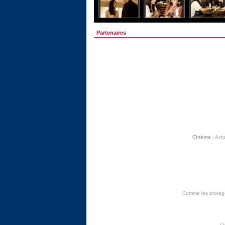
Partenaires
Cinéma
:
Actu
Comme les protagon