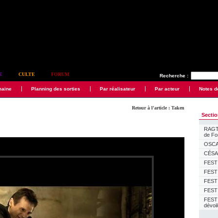
E
CULTE
FORUM
Recherche :
maine
Planning des sorties
Par réalisateur
Par acteur
Notes d
Retour à l'article : Taken
Secti
RAGTI
de F
OSCAR
CÉSAR
FESTI
FESTI
FESTI
FESTI
FEST
dévoi