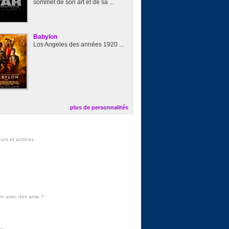
sommet de son art et de sa ...
Babylon
Los Angeles des années 1920 ...
plus de personnalités
urs et actrices
on avec des amis
?