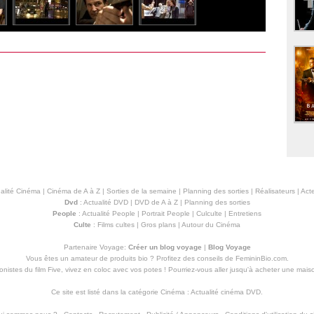
alité Cinéma
|
Cinéma de A à Z
|
Sorties de la semaine
|
Planning des sorties
|
Réalisateurs
|
Acte
Dvd
:
Actualité DVD
|
DVD de A à Z
|
Planning des sorties
People
:
Actualité People
|
Portrait People
|
Culculte
|
Entretiens
Culte
:
Films cultes
|
Gros plans
|
Autour du Cinéma
Partenaire Voyage:
Créer un blog voyage
|
Blog Voyage
Vous êtes un amateur de produits
bio
? Profitez des conseils de FemininBio.com.
istes du film Five, vivez en coloc avec vos potes ! Pourriez-vous aller jusqu'à
acheter une mais
Ce site est listé dans la catégorie
Cinéma
:
Actualité cinéma DVD
.