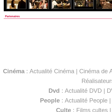
Partenaires
Cinéma
:
Actualité Cinéma
|
Cinéma de A
Réalisateur
Dvd
:
Actualité DVD
|
D
People
:
Actualité People
Culte
:
Films cultes