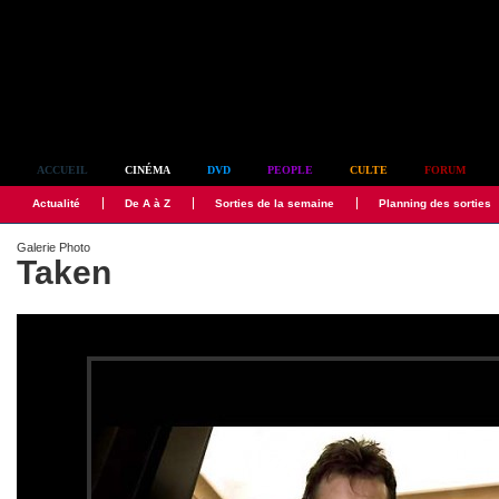
Simplement culte
ACCUEIL
CINÉMA
DVD
PEOPLE
CULTE
FORUM
Actualité
De A à Z
Sorties de la semaine
Planning des sorties
Galerie Photo
Taken