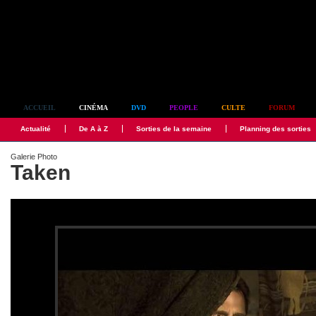
Simplement culte
ACCUEIL
CINÉMA
DVD
PEOPLE
CULTE
FORUM
Actualité
De A à Z
Sorties de la semaine
Planning des sorties
Galerie Photo
Taken