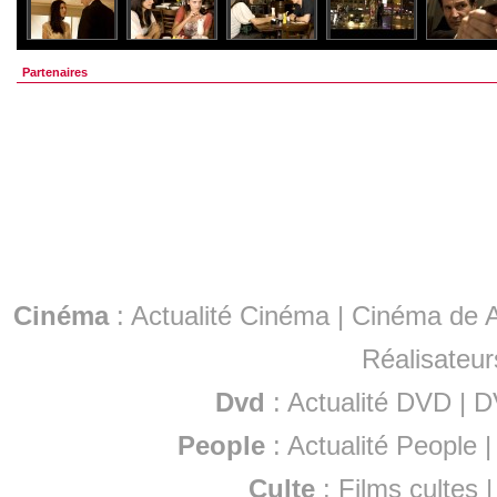
Partenaires
Cinéma
:
Actualité Cinéma
|
Cinéma de A
Réalisateur
Dvd
:
Actualité DVD
|
D
People
:
Actualité People
Culte
:
Films cultes