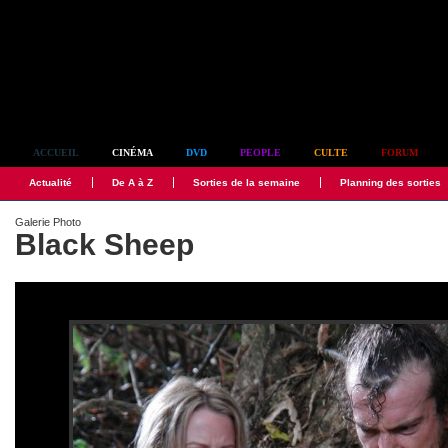
Simplement culte
ACCUEIL
CINÉMA
DVD
PEOPLE
CULTE
FORUM
Actualité
De A à Z
Sorties de la semaine
Planning des sorties
Galerie Photo
Black Sheep