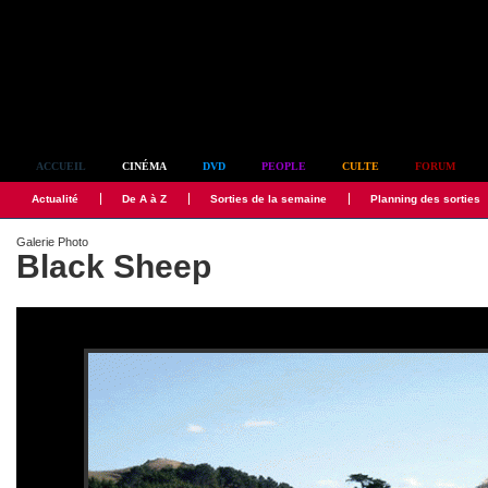
Simplement culte
ACCUEIL
CINÉMA
DVD
PEOPLE
CULTE
FORUM
Actualité
De A à Z
Sorties de la semaine
Planning des sorties
Galerie Photo
Black Sheep