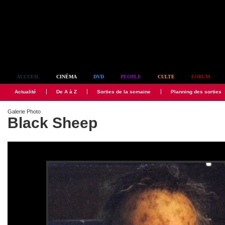
Simplement culte
ACCUEIL
CINÉMA
DVD
PEOPLE
CULTE
FORUM
Actualité
De A à Z
Sorties de la semaine
Planning des sorties
Galerie Photo
Black Sheep