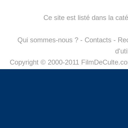
Ce site est listé dans la cat
Qui sommes-nous ?
-
Contacts
-
Re
d'ut
Copyright © 2000-2011 FilmDeCulte.c