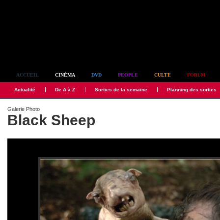
Simplement culte
ACCUEIL
CINÉMA
DVD
PEOPLE
CULTE
FORUM
Actualité
De A à Z
Sorties de la semaine
Planning des sorties
Galerie Photo
Black Sheep