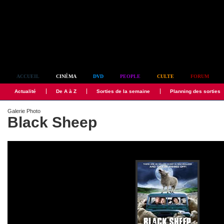
Simplement culte
ACCUEIL
CINÉMA
DVD
PEOPLE
CULTE
FORUM
Actualité
De A à Z
Sorties de la semaine
Planning des sorties
Galerie Photo
Black Sheep