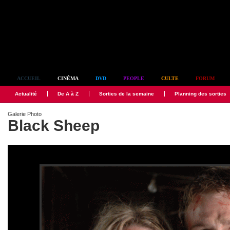
Simplement culte
ACCUEIL
CINÉMA
DVD
PEOPLE
CULTE
FORUM
Actualité
De A à Z
Sorties de la semaine
Planning des sorties
Galerie Photo
Black Sheep