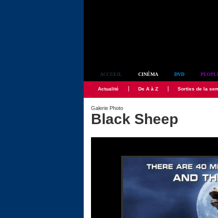
Simplement culte
ACCUEIL
CINÉMA
DVD
PEOPL
Actualité
De A à Z
Sorties de la se
Galerie Photo
Black Sheep