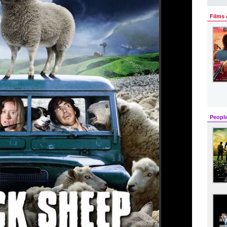
Films 
Peopl