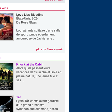
à venir
Love Lies Bleeding
États-Unis, 2024
De
Rose Glass
Lou, gérante solitaire d'une salle
de sport, tombe éperdument
amoureuse de Jackie, une ...
plus de films à venir
e
Knock at the Cabin
Alors qu’ils passent leurs
vacances dans un chalet isolé en
pleine nature, une jeune fille et
ses ...
Tár
Lydia Tár, cheffe avant-gardiste
d’un grand orchestre
symphonique allemand, est au