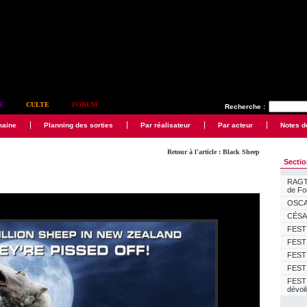
E
CULTE
FORUM
Recherche :
maine
Planning des sorties
Par réalisateur
Par acteur
Notes d
Retour à l'article : Black Sheep
Secti
RAGTI
de F
OSCAR
CÉSAR
FESTI
FESTI
FESTI
FESTI
FEST
dévoi