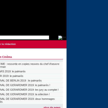
e la rédaction
on Cinéma
ME : ressortie en copies neuves du chef d'oeuvre
orman
S 2019: le palmarès
 2019: le palmarès
VAL DE BERLIN 2019 : le palmarès
VAL DE GERARDMER 2019: le palmarès !
VAL DE GERARDMER 2019: les jury au complet !
VAL DE GERARDMER 2019: la sélection !
IVAL DE GERARDMER 2019: deux hommages
lés
plus de news