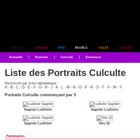
Simplement culte
ACCUEIL
CINÉMA
DVD
PEOPLE
CULTE
FORUM
Actualité
Portraits
Culculte
Entretiens
Liste des Portraits Culculte
Recherche par ordre alphabétique :
A
B
C
D
E
F
G
H
J
K
L
M
N
O
P
R
S
T
V
W
Y
-
-
-
-
-
-
-
-
-
-
-
-
-
-
-
-
-
-
-
-
Portraits Culculte commençant par S
Sagnier Ludivine
Sagnier Ludivine
Sagnier Ludivine
Shu Qi
Partenaires