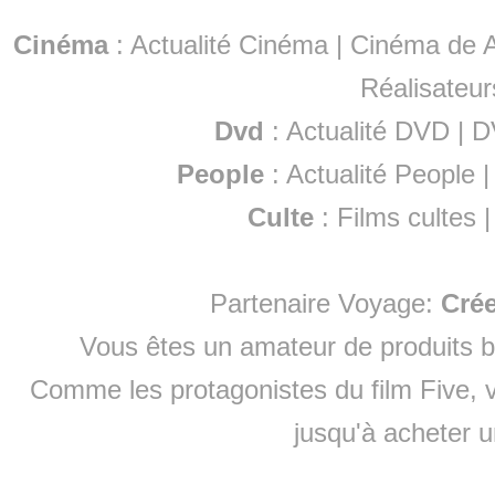
Cinéma
:
Actualité Cinéma
|
Cinéma de A
Réalisateur
Dvd
:
Actualité DVD
|
D
People
:
Actualité People
Culte
:
Films cultes
Partenaire Voyage:
Cré
Vous êtes un amateur de produits
b
Comme les protagonistes du film Five, v
jusqu'à
acheter 