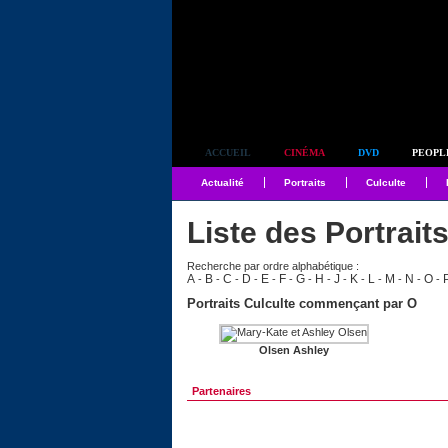
Simplement culte
ACCUEIL
CINÉMA
DVD
PEOPL
Actualité
Portraits
Culculte
Liste des Portrait
Recherche par ordre alphabétique :
A
B
C
D
E
F
G
H
J
K
L
M
N
O
-
-
-
-
-
-
-
-
-
-
-
-
-
-
Portraits Culculte commençant par O
Olsen Ashley
Partenaires