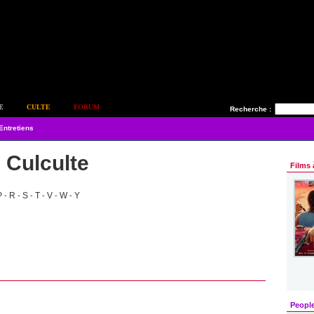
E
CULTE
FORUM
Recherche :
Entretiens
s Culculte
Films 
P
R
S
T
V
W
Y
-
-
-
-
-
-
Peopl