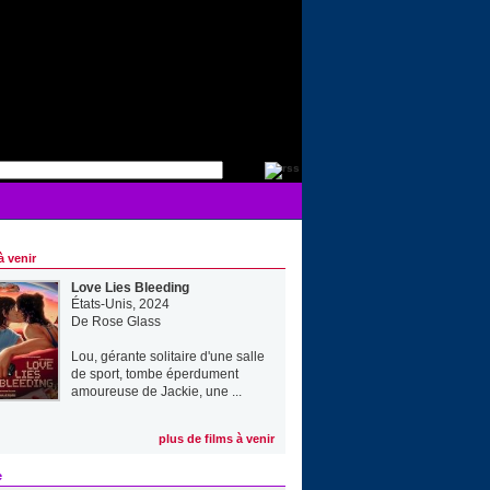
à venir
Love Lies Bleeding
États-Unis, 2024
De
Rose Glass
Lou, gérante solitaire d'une salle
de sport, tombe éperdument
amoureuse de Jackie, une ...
plus de films à venir
e