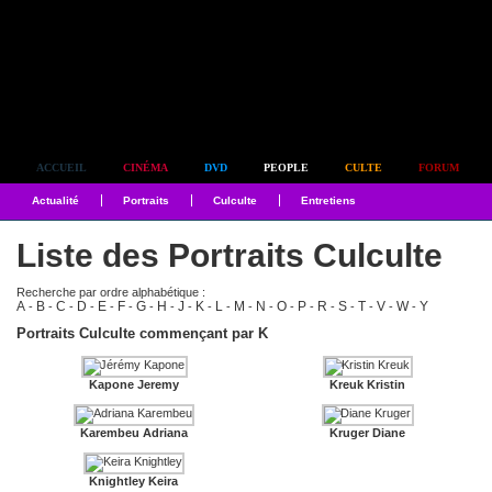
Simplement culte
ACCUEIL
CINÉMA
DVD
PEOPLE
CULTE
FORUM
Actualité
Portraits
Culculte
Entretiens
Liste des Portraits Culculte
Recherche par ordre alphabétique :
A
B
C
D
E
F
G
H
J
K
L
M
N
O
P
R
S
T
V
W
Y
-
-
-
-
-
-
-
-
-
-
-
-
-
-
-
-
-
-
-
-
Portraits Culculte commençant par K
Kapone Jeremy
Kreuk Kristin
Karembeu Adriana
Kruger Diane
Knightley Keira