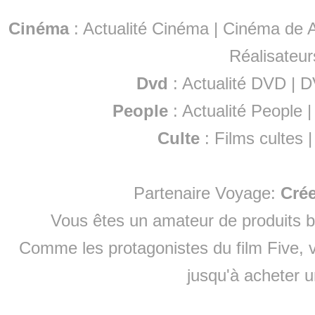
Cinéma
:
Actualité Cinéma
|
Cinéma de A
Réalisateur
Dvd
:
Actualité DVD
|
D
People
:
Actualité People
Culte
:
Films cultes
Partenaire Voyage:
Cré
Vous êtes un amateur de produits
b
Comme les protagonistes du film Five, v
jusqu'à
acheter 