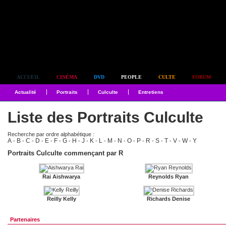
Simplement culte
ACCUEIL
CINÉMA
DVD
PEOPLE
CULTE
FORUM
Actualité
Portraits
Culculte
Entretiens
Liste des Portraits Culculte
Recherche par ordre alphabétique :
A
B
C
D
E
F
G
H
J
K
L
M
N
O
P
R
S
T
V
W
Y
-
-
-
-
-
-
-
-
-
-
-
-
-
-
-
-
-
-
-
-
Portraits Culculte commençant par R
Rai Aishwarya
Reynolds Ryan
Reilly Kelly
Richards Denise
Partenaires