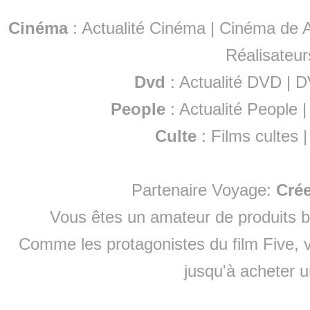
Cinéma
:
Actualité Cinéma
|
Cinéma de A
Réalisateur
Dvd
:
Actualité DVD
|
D
People
:
Actualité People
Culte
:
Films cultes
Partenaire Voyage:
Cré
Vous êtes un amateur de produits
b
Comme les protagonistes du film Five, v
jusqu'à
acheter 