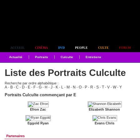
Simplement culte
ACCUEIL
CINÉMA
DVD
PEOPLE
CULTE
FORUM
Actualité
Portraits
Culculte
Entretiens
Liste des Portraits Culculte
Recherche par ordre alphabétique :
A
B
C
D
E
F
G
H
J
K
L
M
N
O
P
R
S
T
V
W
Y
-
-
-
-
-
-
-
-
-
-
-
-
-
-
-
-
-
-
-
-
Portraits Culculte commençant par E
Efron Zac
Elizabeth Shannon
Eggold Ryan
Evans Chris
Partenaires