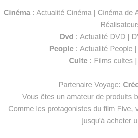
Cinéma
:
Actualité Cinéma
|
Cinéma de A
Réalisateur
Dvd
:
Actualité DVD
|
D
People
:
Actualité People
Culte
:
Films cultes
Partenaire Voyage:
Cré
Vous êtes un amateur de produits
b
Comme les protagonistes du film Five, v
jusqu'à
acheter 