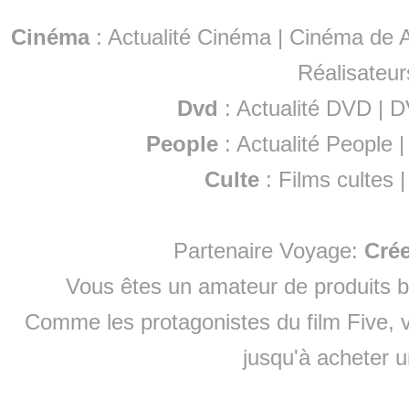
Cinéma
:
Actualité Cinéma
|
Cinéma de A
Réalisateur
Dvd
:
Actualité DVD
|
D
People
:
Actualité People
Culte
:
Films cultes
Partenaire Voyage:
Cré
Vous êtes un amateur de produits
b
Comme les protagonistes du film Five, v
jusqu'à
acheter 