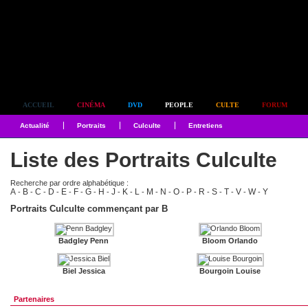
Simplement culte
ACCUEIL
CINÉMA
DVD
PEOPLE
CULTE
FORUM
Actualité
Portraits
Culculte
Entretiens
Liste des Portraits Culculte
Recherche par ordre alphabétique :
A
B
C
D
E
F
G
H
J
K
L
M
N
O
P
R
S
T
V
W
Y
-
-
-
-
-
-
-
-
-
-
-
-
-
-
-
-
-
-
-
-
Portraits Culculte commençant par B
Badgley Penn
Bloom Orlando
Biel Jessica
Bourgoin Louise
Partenaires