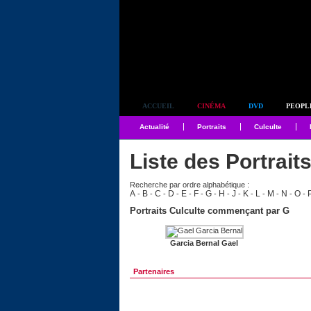
Simplement culte
ACCUEIL
CINÉMA
DVD
PEOPL
Actualité
Portraits
Culculte
Liste des Portrait
Recherche par ordre alphabétique :
A
B
C
D
E
F
G
H
J
K
L
M
N
O
-
-
-
-
-
-
-
-
-
-
-
-
-
-
Portraits Culculte commençant par G
Garcia Bernal Gael
Partenaires