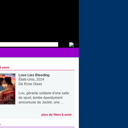
à venir
Love Lies Bleeding
États-Unis, 2024
De
Rose Glass
Lou, gérante solitaire d'une salle
de sport, tombe éperdument
amoureuse de Jackie, une ...
plus de films à venir
e