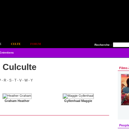
E
CULTE
FORUM
Recherche :
Entretiens
s Culculte
Films 
P
R
S
T
V
W
Y
-
-
-
-
-
-
Graham Heather
Gyllenhaal Maggie
Peopl