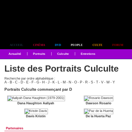
Simplement culte
ACCUEIL
CINÉMA
DVD
PEOPLE
CULTE
FORUM
Actualité
Portraits
Culculte
Entretiens
Liste des Portraits Culculte
Recherche par ordre alphabétique :
A
B
C
D
E
F
G
H
J
K
L
M
N
O
P
R
S
T
V
W
Y
-
-
-
-
-
-
-
-
-
-
-
-
-
-
-
-
-
-
-
-
Portraits Culculte commençant par D
Dana Haughton Aaliyah
Dawson Rosario
Davis Kristin
De la Huerta Paz
Partenaires