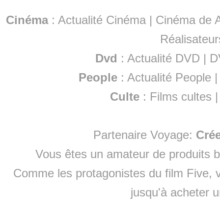
Cinéma
:
Actualité Cinéma
|
Cinéma de A
Réalisateur
Dvd
:
Actualité DVD
|
D
People
:
Actualité People
Culte
:
Films cultes
Partenaire Voyage:
Cré
Vous êtes un amateur de produits
b
Comme les protagonistes du film Five, v
jusqu'à
acheter 