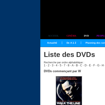
Simplement culte
ACCUEIL
CINÉMA
DVD
PEOPL
Actualité
De A à Z
Planning des sor
Liste des DVDs
Recherche par ordre alphabétique :
1
2
3
4
5
7
8
A
B
C
D
E
F
G
H
-
-
-
-
-
-
-
-
-
-
-
-
-
-
DVDs commençant par W