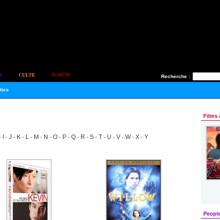
E
CULTE
FORUM
Recherche :
ties
Films 
I
J
K
L
M
N
O
P
Q
R
S
T
U
V
W
X
Y
-
-
-
-
-
-
-
-
-
-
-
-
-
-
-
-
-
Peopl