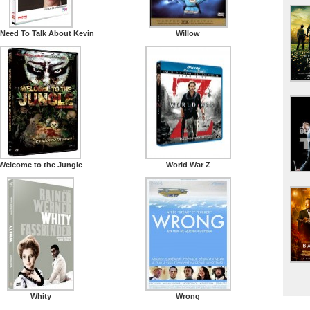
Need To Talk About Kevin
Willow
Welcome to the Jungle
World War Z
Whity
Wrong