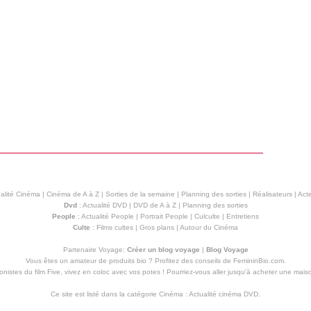
alité Cinéma
|
Cinéma de A à Z
|
Sorties de la semaine
|
Planning des sorties
|
Réalisateurs
|
Acte
Dvd
:
Actualité DVD
|
DVD de A à Z
|
Planning des sorties
People
:
Actualité People
|
Portrait People
|
Culculte
|
Entretiens
Culte
:
Films cultes
|
Gros plans
|
Autour du Cinéma
Partenaire Voyage:
Créer un blog voyage
|
Blog Voyage
Vous êtes un amateur de produits
bio
? Profitez des conseils de FemininBio.com.
istes du film Five, vivez en coloc avec vos potes ! Pourriez-vous aller jusqu'à
acheter une mais
Ce site est listé dans la catégorie
Cinéma
:
Actualité cinéma DVD
.