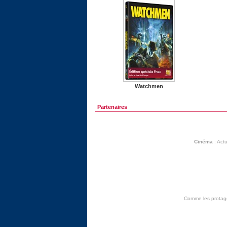
Watchmen
Partenaires
Cinéma
:
Actu
Comme les protagon