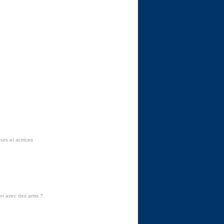
urs et actrices
on avec des amis
?