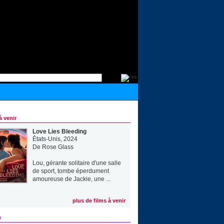
à venir
Love Lies Bleeding
États-Unis, 2024
De
Rose Glass
Lou, gérante solitaire d'une salle
de sport, tombe éperdument
amoureuse de Jackie, une ...
plus de films à venir
e