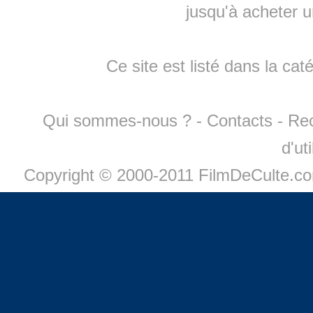
jusqu'à
acheter 
Ce site est listé dans la cat
Qui sommes-nous ?
-
Contacts
-
Re
d'ut
Copyright © 2000-2011 FilmDeCulte.c