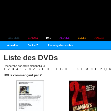
Simplement culte
ACCUEIL
CINÉMA
DVD
PEOPLE
CULTE
FORUM
Actualité
De A à Z
Planning des sorties
Liste des DVDs
Recherche par ordre alphabétique :
1
2
3
4
5
7
8
A
B
C
D
E
F
G
H
I
J
K
L
M
N
O
P
Q
-
-
-
-
-
-
-
-
-
-
-
-
-
-
-
-
-
-
-
-
-
-
-
-
DVDs commençant par 2