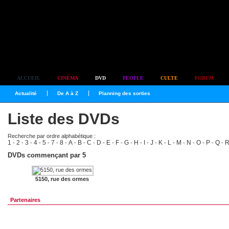
Simplement culte
ACCUEIL
CINÉMA
DVD
PEOPLE
CULTE
FORUM
Actualité
De A à Z
Planning des sorties
Liste des DVDs
Recherche par ordre alphabétique :
1
2
3
4
5
7
8
A
B
C
D
E
F
G
H
I
J
K
L
M
N
O
P
Q
-
-
-
-
-
-
-
-
-
-
-
-
-
-
-
-
-
-
-
-
-
-
-
-
DVDs commençant par 5
5150, rue des ormes
Partenaires