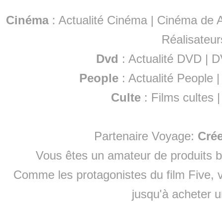
Cinéma
:
Actualité Cinéma
|
Cinéma de A
Réalisateur
Dvd
:
Actualité DVD
|
D
People
:
Actualité People
Culte
:
Films cultes
Partenaire Voyage:
Cré
Vous êtes un amateur de produits
b
Comme les protagonistes du film Five, v
jusqu'à
acheter 