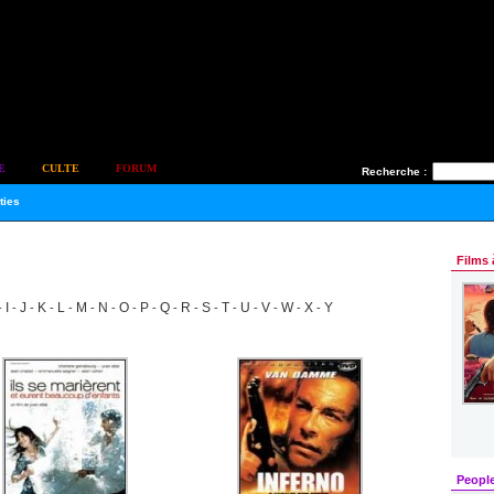
E
CULTE
FORUM
Recherche :
ties
Films 
I
J
K
L
M
N
O
P
Q
R
S
T
U
V
W
X
Y
-
-
-
-
-
-
-
-
-
-
-
-
-
-
-
-
-
Peopl