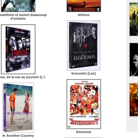
 marièrent et eurent beaucoup
Inferno
d'enfants
Insoumis (Les)
se, de la rue au pouvoir (L')
Intervista
In Another Country