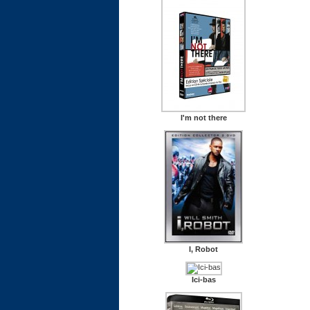
I'm not there
I, Robot
Ici-bas