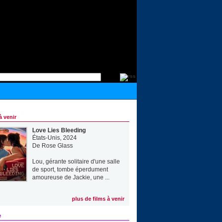
à venir
Love Lies Bleeding
États-Unis, 2024
De
Rose Glass
Lou, gérante solitaire d'une salle
de sport, tombe éperdument
amoureuse de Jackie, une ...
plus de films à venir
e