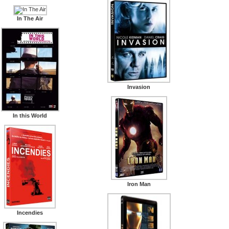
In The Air
Invasion
In this World
Iron Man
Incendies