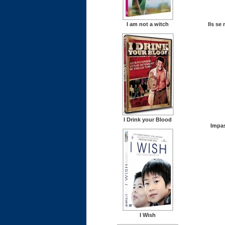
I am not a witch
Ils se
I Drink your Blood
Impas
I Wish