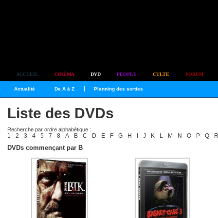
Simplement culte
ACCUEIL
CINÉMA
DVD
PEOPLE
CULTE
FORUM
Actualité
De A à Z
Planning des sorties
Liste des DVDs
Recherche par ordre alphabétique :
1
2
3
4
5
7
8
A
B
C
D
E
F
G
H
I
J
K
L
M
N
O
P
Q
-
-
-
-
-
-
-
-
-
-
-
-
-
-
-
-
-
-
-
-
-
-
-
-
DVDs commençant par B