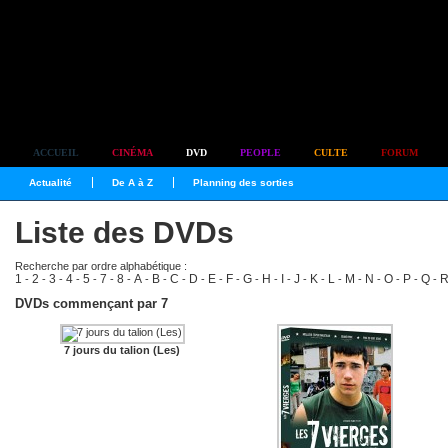
Simplement culte
ACCUEIL
CINÉMA
DVD
PEOPLE
CULTE
FORUM
Actualité
De A à Z
Planning des sorties
Liste des DVDs
Recherche par ordre alphabétique :
1
2
3
4
5
7
8
A
B
C
D
E
F
G
H
I
J
K
L
M
N
O
P
Q
-
-
-
-
-
-
-
-
-
-
-
-
-
-
-
-
-
-
-
-
-
-
-
-
DVDs commençant par 7
7 jours du talion (Les)