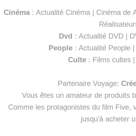
Cinéma
:
Actualité Cinéma
|
Cinéma de A
Réalisateur
Dvd
:
Actualité DVD
|
D
People
:
Actualité People
Culte
:
Films cultes
Partenaire Voyage:
Cré
Vous êtes un amateur de produits
b
Comme les protagonistes du film Five, v
jusqu'à
acheter 