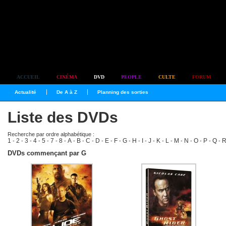
Simplement culte
ACCUEIL
CINÉMA
DVD
PEOPLE
CULTE
FORUM
Actualité
De A à Z
Planning des sorties
Liste des DVDs
Recherche par ordre alphabétique :
1
2
3
4
5
7
8
A
B
C
D
E
F
G
H
I
J
K
L
M
N
O
P
Q
-
-
-
-
-
-
-
-
-
-
-
-
-
-
-
-
-
-
-
-
-
-
-
-
DVDs commençant par G