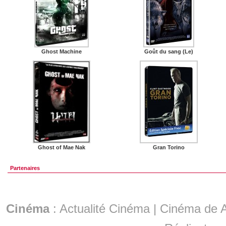
Ghost Machine
Goût du sang (Le)
Ghost of Mae Nak
Gran Torino
Partenaires
Cinéma
:
Actualité Cinéma
|
Cinéma de A