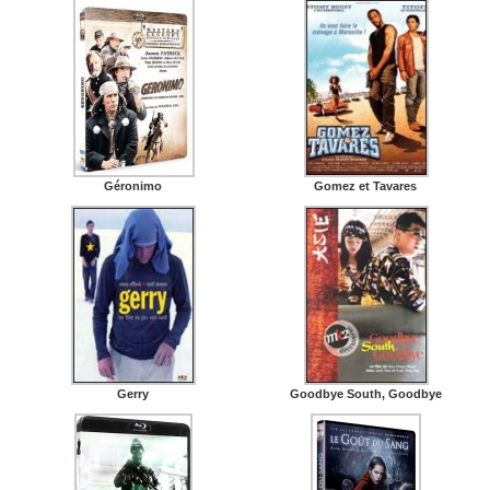
Géronimo
Gomez et Tavares
Gerry
Goodbye South, Goodbye