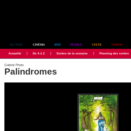
Simplement culte
ACCUEIL
CINÉMA
DVD
PEOPLE
CULTE
FORUM
Actualité
De A à Z
Sorties de la semaine
Planning des sorties
Galerie Photo
Palindromes