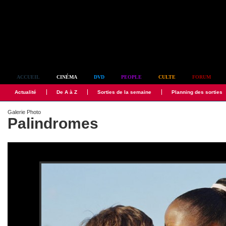
Simplement culte
ACCUEIL
CINÉMA
DVD
PEOPLE
CULTE
FORUM
Actualité
De A à Z
Sorties de la semaine
Planning des sorties
Galerie Photo
Palindromes