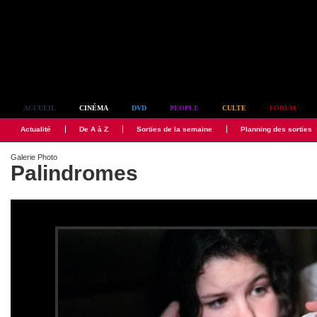
Simplement culte
ACCUEIL
CINÉMA
DVD
PEOPLE
CULTE
FORUM
Actualité
De A à Z
Sorties de la semaine
Planning des sorties
Galerie Photo
Palindromes