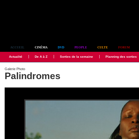
Simplement culte
ACCUEIL
CINÉMA
DVD
PEOPLE
CULTE
FORUM
Actualité
De A à Z
Sorties de la semaine
Planning des sorties
Galerie Photo
Palindromes