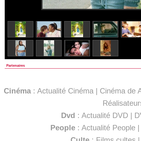
Partenaires
Cinéma
:
Actualité Cinéma
|
Cinéma de A
Réalisateur
Dvd
:
Actualité DVD
|
D
People
:
Actualité People
Culte
:
Films cultes