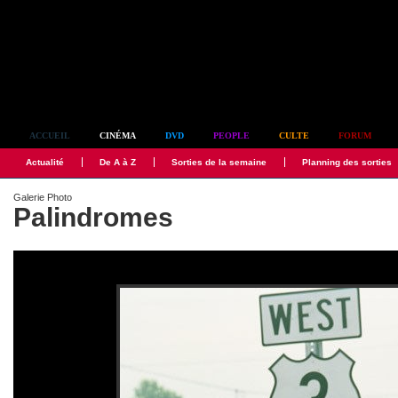
Simplement culte
ACCUEIL
CINÉMA
DVD
PEOPLE
CULTE
FORUM
Actualité
De A à Z
Sorties de la semaine
Planning des sorties
Galerie Photo
Palindromes