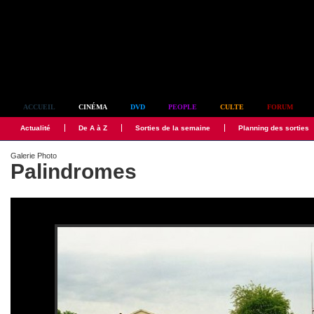
Simplement culte
ACCUEIL
CINÉMA
DVD
PEOPLE
CULTE
FORUM
Actualité
De A à Z
Sorties de la semaine
Planning des sorties
Galerie Photo
Palindromes