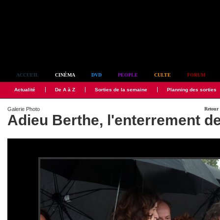
Simplement culte
ACCUEIL
CINÉMA
DVD
PEOPLE
CULTE
FORUM
Actualité
De A à Z
Sorties de la semaine
Planning des sorties
Galerie Photo
Retour 
Adieu Berthe, l'enterrement 