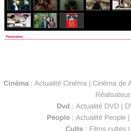
Partenaires
Cinéma
:
Actualité Cinéma
|
Cinéma de A
Réalisateur
Dvd
:
Actualité DVD
|
D
People
:
Actualité People
Culte
:
Films cultes