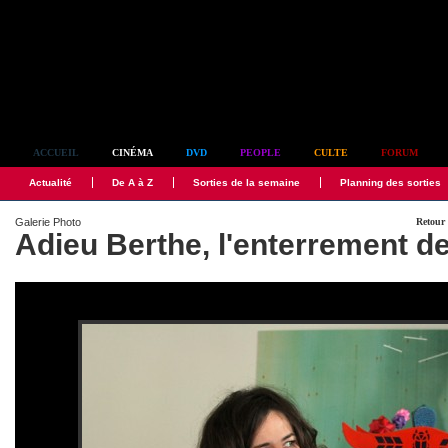
Simplement culte
ACCUEIL
CINÉMA
DVD
PEOPLE
CULTE
FORUM
Actualité
De A à Z
Sorties de la semaine
Planning des sorties
Galerie Photo
Retour 
Adieu Berthe, l'enterrement 