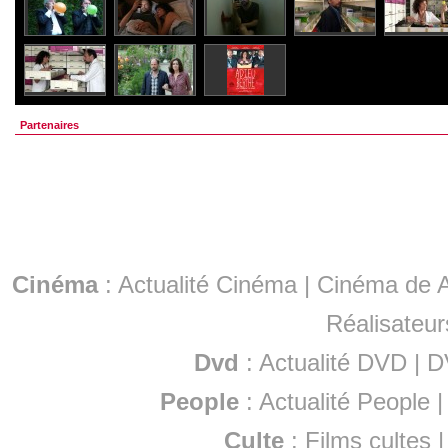
Partenaires
Cinéma
:
Actualité Cinéma
|
Cinéma de A
Réalisateur
Dvd
:
Actualité DVD
|
D
People
:
Actualité People
Culte
:
Films cultes