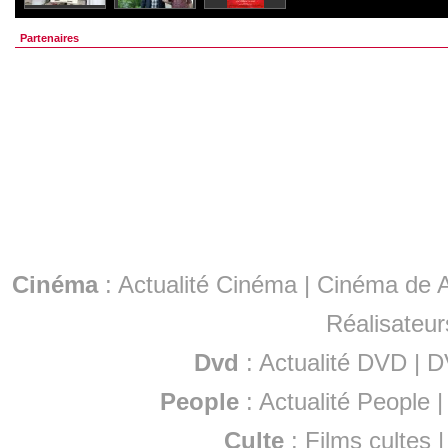
Partenaires
Cinéma
:
Actualité Cinéma
|
Cinéma de A
Réalisateur
Dvd
:
Actualité DVD
|
D
People
:
Actualité People
Culte
:
Films cultes