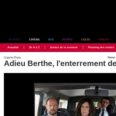
Simplement culte
ACCUEIL
CINÉMA
DVD
PEOPLE
CULTE
FORUM
Actualité
De A à Z
Sorties de la semaine
Planning des sorties
Galerie Photo
Retour 
Adieu Berthe, l'enterrement 