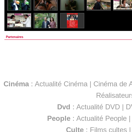
Partenaires
Cinéma
:
Actualité Cinéma
|
Cinéma de A
Réalisateur
Dvd
:
Actualité DVD
|
D
People
:
Actualité People
Culte
:
Films cultes