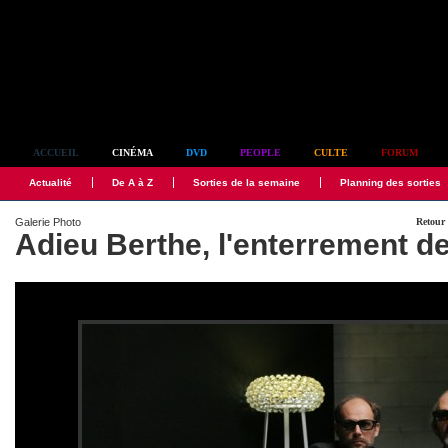
Simplement culte
ACCUEIL
CINÉMA
DVD
PEOPLE
CULTE
FORUM
Actualité
De A à Z
Sorties de la semaine
Planning des sorties
Galerie Photo
Retour 
Adieu Berthe, l'enterrement 