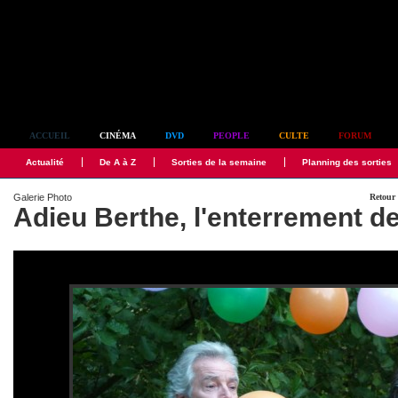
Simplement culte
ACCUEIL
CINÉMA
DVD
PEOPLE
CULTE
FORUM
Actualité
De A à Z
Sorties de la semaine
Planning des sorties
Galerie Photo
Retour 
Adieu Berthe, l'enterrement 