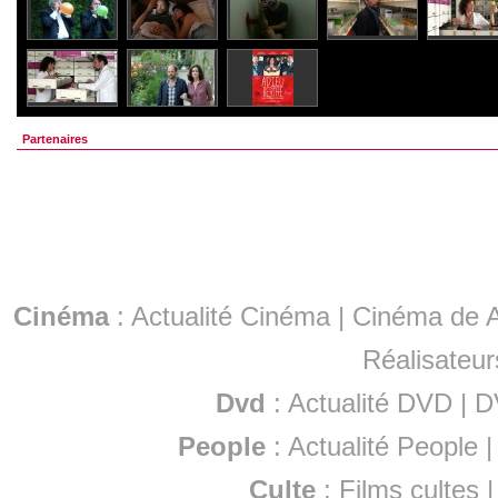
Partenaires
Cinéma
:
Actualité Cinéma
|
Cinéma de A
Réalisateur
Dvd
:
Actualité DVD
|
D
People
:
Actualité People
Culte
:
Films cultes