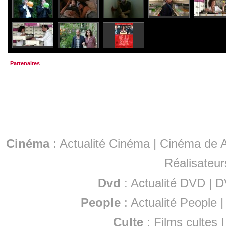
Partenaires
Cinéma
:
Actualité Cinéma
|
Cinéma de A
Réalisateur
Dvd
:
Actualité DVD
|
D
People
:
Actualité People
Culte
:
Films cultes