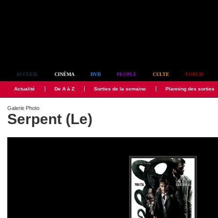
Simplement culte
ACCUEIL
CINÉMA
DVD
PEOPLE
CULTE
FORUM
Actualité
De A à Z
Sorties de la semaine
Planning des sorties
Galerie Photo
Serpent (Le)