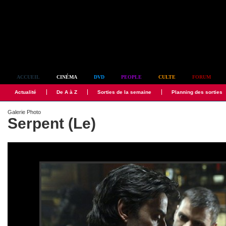
Simplement culte
ACCUEIL
CINÉMA
DVD
PEOPLE
CULTE
FORUM
Actualité
De A à Z
Sorties de la semaine
Planning des sorties
Galerie Photo
Serpent (Le)