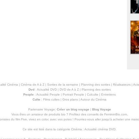
alité Cinéma
|
Cinéma de A à Z
|
Sorties de la semaine
|
Planning des sorties
|
Réalisateurs
|
Acte
Dvd
:
Actualité DVD
|
DVD de A à Z
|
Planning des sorties
People
:
Actualité People
|
Portrait People
|
Culculte
|
Entretiens
Culte
:
Films cultes
|
Gros plans
|
Autour du Cinéma
Partenaire Voyage:
Créer un blog voyage
|
Blog Voyage
Vous êtes un amateur de produits
bio
? Profitez des conseils de FemininBio.com.
istes du film Five, vivez en coloc avec vos potes ! Pourriez-vous aller jusqu'à
acheter une mais
Ce site est listé dans la catégorie
Cinéma
:
Actualité cinéma DVD
.