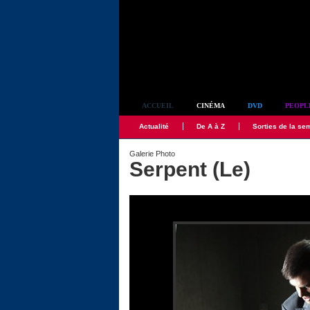
Simplement culte
ACCUEIL
CINÉMA
DVD
PEOPL
Actualité
De A à Z
Sorties de la se
Galerie Photo
Serpent (Le)