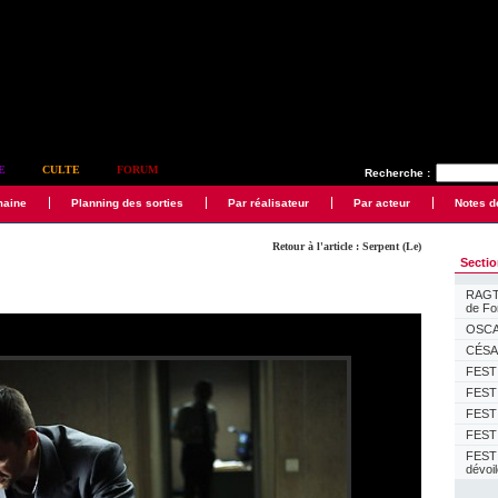
E
CULTE
FORUM
Recherche :
maine
Planning des sorties
Par réalisateur
Par acteur
Notes d
Retour à l'article : Serpent (Le)
Secti
RAGTI
de F
OSCAR
CÉSAR
FESTI
FESTI
FESTI
FESTI
FEST
dévoi