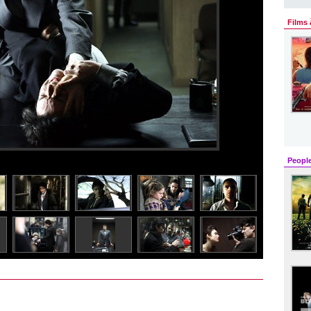
Films 
Peopl