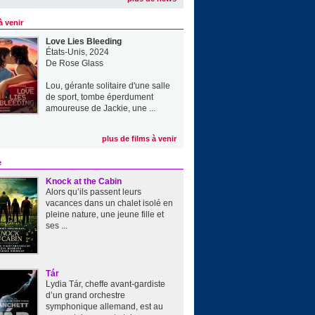
à venir
Love Lies Bleeding
États-Unis, 2024
De
Rose Glass
Lou, gérante solitaire d'une salle
de sport, tombe éperdument
amoureuse de Jackie, une ...
plus de films à venir
e
Knock at the Cabin
Alors qu’ils passent leurs
vacances dans un chalet isolé en
pleine nature, une jeune fille et
ses ...
Tár
Lydia Tár, cheffe avant-gardiste
d’un grand orchestre
symphonique allemand, est au