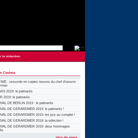
e la rédaction
on Cinéma
ME : ressortie en copies neuves du chef d'oeuvre
orman
S 2019: le palmarès
 2019: le palmarès
VAL DE BERLIN 2019 : le palmarès
VAL DE GERARDMER 2019: le palmarès !
VAL DE GERARDMER 2019: les jury au complet !
VAL DE GERARDMER 2019: la sélection !
IVAL DE GERARDMER 2019: deux hommages
lés
plus de news