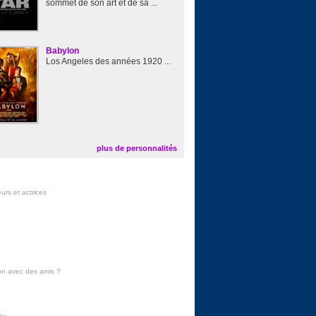
sommet de son art et de sa ...
Babylon
Los Angeles des années 1920 ...
plus de personnalités
urs et actrices
on avec des amis
?