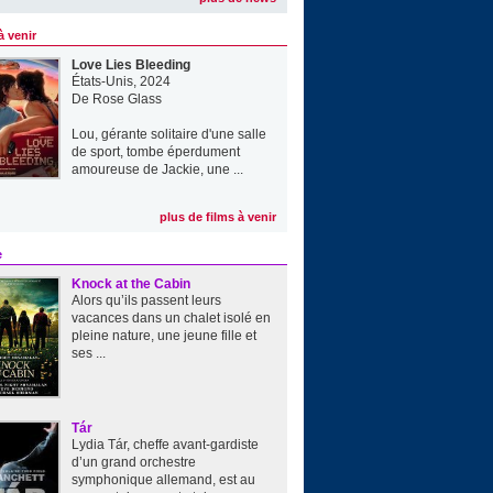
à venir
Love Lies Bleeding
États-Unis, 2024
De
Rose Glass
Lou, gérante solitaire d'une salle
de sport, tombe éperdument
amoureuse de Jackie, une ...
plus de films à venir
e
Knock at the Cabin
Alors qu’ils passent leurs
vacances dans un chalet isolé en
pleine nature, une jeune fille et
ses ...
Tár
Lydia Tár, cheffe avant-gardiste
d’un grand orchestre
symphonique allemand, est au