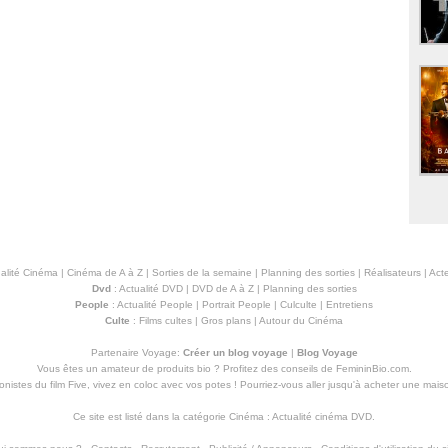
alité Cinéma
|
Cinéma de A à Z
|
Sorties de la semaine
|
Planning des sorties
|
Réalisateurs
|
Acte
Dvd
:
Actualité DVD
|
DVD de A à Z
|
Planning des sorties
People
:
Actualité People
|
Portrait People
|
Culculte
|
Entretiens
Culte
:
Films cultes
|
Gros plans
|
Autour du Cinéma
Partenaire Voyage:
Créer un blog voyage
|
Blog Voyage
Vous êtes un amateur de produits
bio
? Profitez des conseils de FemininBio.com.
istes du film Five, vivez en coloc avec vos potes ! Pourriez-vous aller jusqu'à
acheter une mais
Ce site est listé dans la catégorie
Cinéma
:
Actualité cinéma DVD
.