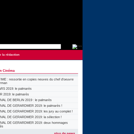
e la rédaction
on Cinéma
ME : ressortie en copies neuves du chef d'oeuvre
orman
S 2019: le palmarès
 2019: le palmarès
VAL DE BERLIN 2019 : le palmarès
VAL DE GERARDMER 2019: le palmarès !
VAL DE GERARDMER 2019: les jury au complet !
VAL DE GERARDMER 2019: la sélection !
IVAL DE GERARDMER 2019: deux hommages
lés
plus de news