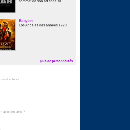
sommet de son art et de sa ...
Babylon
Los Angeles des années 1920 ...
plus de personnalités
urs et actrices
on avec des amis
?