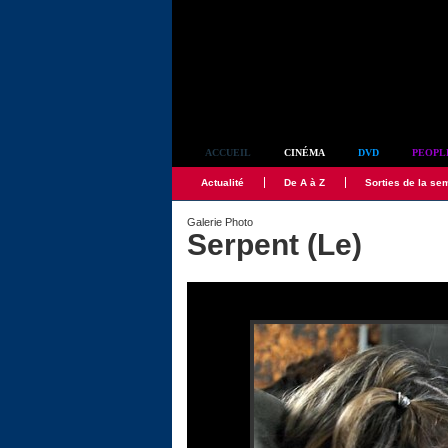
Simplement culte
ACCUEIL
CINÉMA
DVD
PEOPL
Actualité
De A à Z
Sorties de la se
Galerie Photo
Serpent (Le)