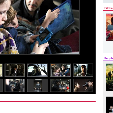
Films 
Peopl