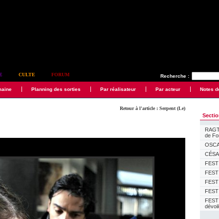
E
CULTE
FORUM
Recherche :
maine
Planning des sorties
Par réalisateur
Par acteur
Notes d
Retour à l'article : Serpent (Le)
Secti
RAGTI
de F
OSCAR
CÉSAR
FESTI
FESTI
FESTI
FESTI
FEST
dévoi