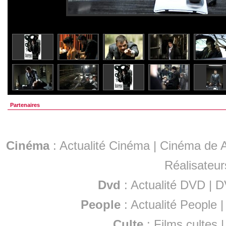
Partenaires
Cinéma
:
Actualité Cinéma
|
Cinéma de A
Réalisateur
Dvd
:
Actualité DVD
|
D
People
:
Actualité People
Culte
:
Films cultes