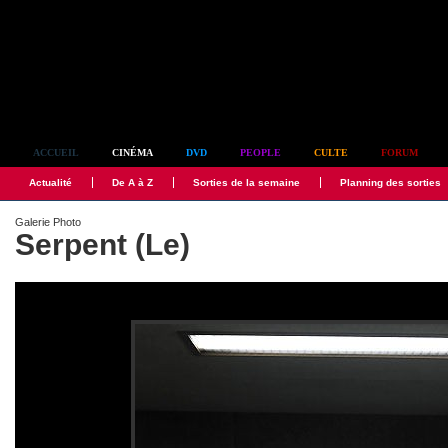
Simplement culte
ACCUEIL
CINÉMA
DVD
PEOPLE
CULTE
FORUM
Actualité
De A à Z
Sorties de la semaine
Planning des sorties
Galerie Photo
Serpent (Le)